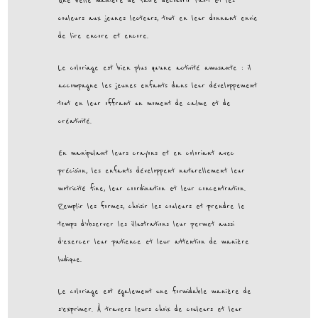
Une belle manière de faire découvrir l’art et les
couleurs aux jeunes lecteurs, tout en leur donnant envie
de lire encore et encore.
Le coloriage est bien plus qu’une activité amusante : il
accompagne les jeunes enfants dans leur développement
tout en leur offrant un moment de calme et de
créativité.
En manipulant leurs crayons et en coloriant avec
précision, les enfants développent naturellement leur
motricité fine, leur coordination et leur concentration.
Remplir les formes, choisir les couleurs et prendre le
temps d’observer les illustrations leur permet aussi
d’exercer leur patience et leur attention de manière
ludique.
Le coloriage est également une formidable manière de
s’exprimer. À travers leurs choix de couleurs et leur