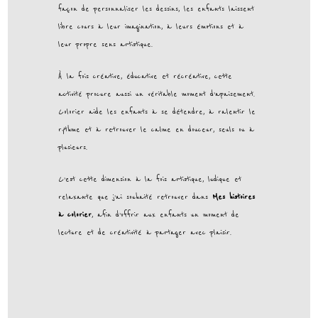
façon de personnaliser les dessins, les enfants laissent
libre cours à leur imagination, à leurs émotions et à
leur propre sens artistique.
À la fois créative, éducative et récréative, cette
activité procure aussi un véritable moment d’apaisement.
Colorier aide les enfants à se détendre, à ralentir le
rythme et à retrouver le calme en douceur, seuls ou à
plusieurs.
C’est cette dimension à la fois artistique, ludique et
relaxante que j’ai souhaité retrouver dans
Mes histoires
à colorier
, afin d’offrir aux enfants un moment de
lecture et de créativité à partager avec plaisir.