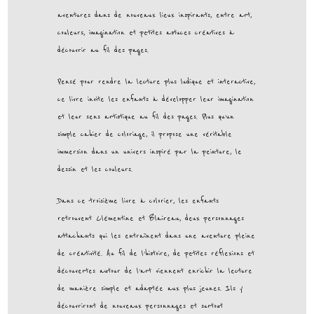
aventures dans de nouveaux lieux inspirants, entre art,
couleurs, imagination et petites astuces créatives à
découvrir au fil des pages.
Pensé pour rendre la lecture plus ludique et interactive,
ce livre invite les enfants à développer leur imagination
et leur sens artistique au fil des pages. Plus qu’un
simple cahier de coloriage, il propose une véritable
immersion dans un univers inspiré par la peinture, le
dessin et les couleurs.
Dans ce troisième livre à colorier, les enfants
retrouvent Clémentine et Blaireau, deux personnages
attachants qui les entraînent dans une aventure pleine
de créativité. Au fil de l’histoire, de petites réflexions et
découvertes autour de l’art viennent enrichir la lecture
de manière simple et adaptée aux plus jeunes. Ils y
découvriront de nouveaux personnages et surtout