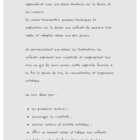
apprendront avec eux pleins d’astuces sur le dessin et
les couleurs.
Je voulais transmettre quelques techniques et
explications sur le dessin aux enfants de manière très
simple et adaptée même aux plus jeunes.
En personnalisant eux-mêmes les illustrations, les
enfants expriment leur créativité et s’approprient leur
livre au gré de leurs envies. Cette approche favorise à
la fois le plaisir de lire, la concentration et l’expression
artistique.
Un livre idéal pour :
les premières lectures ;
encourager la créativité ;
associer lecture et activité artistique ;
offrir un moment calme et ludique aux enfants.