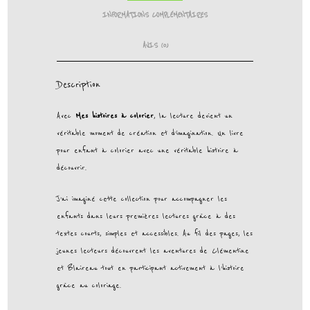
INFORMATIONS COMPLÉMENTAIRES
AVIS (0)
Description
Avec
Mes histoires à colorier
, la lecture devient un
véritable moment de création et d’imagination. Un livre
pour enfant à colorier avec une véritable histoire à
découvrir.
J’ai imaginé cette collection pour accompagner les
enfants dans leurs premières lectures grâce à des
textes courts, simples et accessibles. Au fil des pages, les
jeunes lecteurs découvrent les aventures de Clémentine
et Blaireau tout en participant activement à l’histoire
grâce au coloriage.