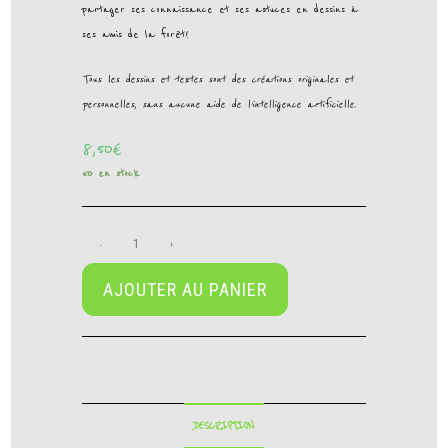
partager ses connaissance et ses astuces en dessins à
ses amis de la forêt!
Tous les dessins et textes sont des créations originales et
personnelles, sans aucune aide de l’intelligence artificielle.
8,50
€
50 en stock
-
+
AJOUTER AU PANIER
DESCRIPTION