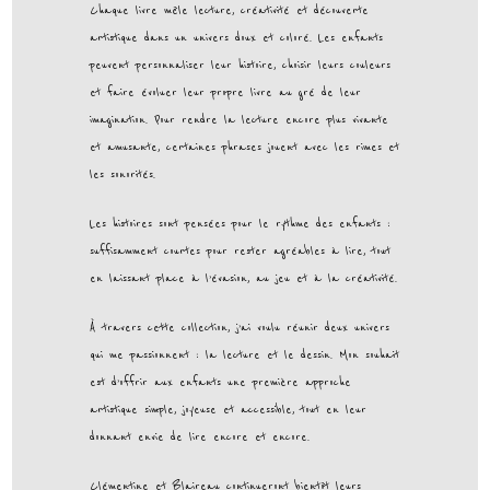
Chaque livre mêle lecture, créativité et découverte
artistique dans un univers doux et coloré. Les enfants
peuvent personnaliser leur histoire, choisir leurs couleurs
et faire évoluer leur propre livre au gré de leur
imagination. Pour rendre la lecture encore plus vivante
et amusante, certaines phrases jouent avec les rimes et
les sonorités.
Les histoires sont pensées pour le rythme des enfants :
suffisamment courtes pour rester agréables à lire, tout
en laissant place à l’évasion, au jeu et à la créativité.
À travers cette collection, j’ai voulu réunir deux univers
qui me passionnent : la lecture et le dessin. Mon souhait
est d’offrir aux enfants une première approche
artistique simple, joyeuse et accessible, tout en leur
donnant envie de lire encore et encore.
Clémentine et Blaireau continueront bientôt leurs